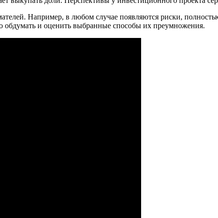
ет выкупать доли. Перспективы у инвестиционного проекта серь
телей. Например, в любом случае появляются риски, полностью 
шо обдумать и оценить выбранные способы их преумножения.