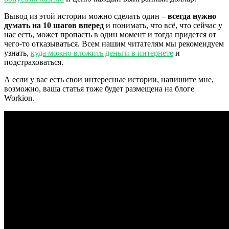
Вывод из этой истории можно сделать один –
всегда нужно
думать на 10 шагов вперед
и понимать, что всё, что сейчас у
нас есть, может пропасть в один момент и тогда придется от
чего-то отказываться. Всем нашим читателям мы рекомендуем
узнать,
куда можно вложить деньги в интернете
и
подстраховаться.
А если у вас есть свои интересные истории, напишите мне,
возможно, ваша статья тоже будет размещена на блоге
Workion.