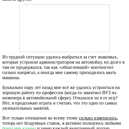
Из трудной ситуации удалось выбраться за счет знакомых,
которые устроили администратором на автомойку, но долго я
там не продержался, так как «обнаглевший» контингент
сильно напрягал, а иногда мне самому приходилось мыть
машины.
Буквально пару лет назад мне всё же удалось устроиться на
хорошую работу по профессии (когда-то закончил ВУЗ на
инженера в автомобильной сфере). Отказался ли я от игр?
Нет, я продолжаю играть и считаю, что это одно из самых
увлекательных занятий.
Вот только отношение ко всему этому
сильно изменилось
,
теперь нет бездумных ставок, я активно пользуюсь любыми
бонусами казино
и ценю каждый выигранный доллар.