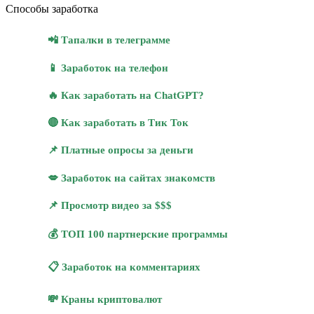
Способы заработка
📲 Тапалки в телеграмме
📱 Заработок на телефон
🔥 Как заработать на ChatGPT?
🔴 Как заработать в Тик Ток
📌 Платные опросы за деньги
💋 Заработок на сайтах знакомств
📌 Просмотр видео за $$$
💰 ТОП 100 партнерские программы
📋 Заработок на комментариях
💸 Краны криптовалют