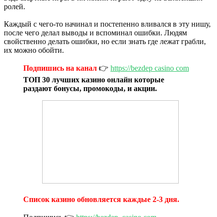
ролей.
Каждый с чего-то начинал и постепенно вливался в эту нишу,
после чего делал выводы и вспоминал ошибки. Людям
свойственно делать ошибки, но если знать где лежат грабли,
их можно обойти.
Подпишись на канал
👉
https://bezdep casino com
ТОП 30 лучших казино онлайн которые
раздают бонусы, промокоды, и акции.
Список казино обновляется каждые 2-3 дня.