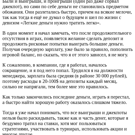
Были и выигрыши, и проигрыши (один раз даже сорвал
джекпот), но сами по себе деньги не становились предметом
обожания. Они разлетались быстро, причем на всякие мелочи,
так как тогда я ещё не думал о будущем и шел по жизни с
девизом «Легкие деньги нужно тратить легко».
В один момент я начал замечать, что после продолжительного
отсутствия в играх, появляется желание сделать депозит и
продолжить рисковые попытки выиграть большие деньги.
Получая очередную зарплату, уже было за правило, пополнить
игровой баланс, но сказать, что я от этого зависел, я не могу.
К сожалению, в компании, где я работал, началось
сокращение, и я под него попал. Трудился я на должности
менеджера, зарплата была средняя (в районе 30 000 рублей),
поэтому расходы в 20-100$ на депозиты каждый месяц,
сильно не напрягали, тем более мне это нравилось.
Как только закончились последние деньги, играть я перестал,
а быстро найти хорошую работу оказалось слишком тяжело.
Тогда я уже начал понимать, что все выигрыши и джекпоты
нельзя было раскидывать, также как и часть денег, которые я
бездумно тратил на ставки, хотя мог пользоваться
стратегиями, участвовать в турнирах, использовать акции и
многое другое.