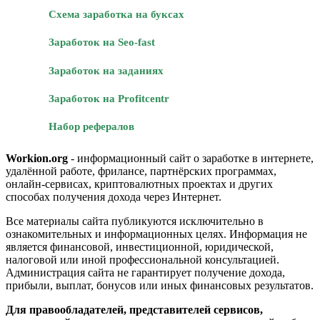
Схема заработка на буксах
Заработок на Seo-fast
Заработок на заданиях
Заработок на Profitcentr
Набор рефералов
Workion.org
- информационный сайт о заработке в интернете,
удалённой работе, фрилансе, партнёрских программах,
онлайн-сервисах, криптовалютных проектах и других
способах получения дохода через Интернет.
Все материалы сайта публикуются исключительно в
ознакомительных и информационных целях. Информация не
является финансовой, инвестиционной, юридической,
налоговой или иной профессиональной консультацией.
Администрация сайта не гарантирует получение дохода,
прибыли, выплат, бонусов или иных финансовых результатов.
Для правообладателей, представителей сервисов,