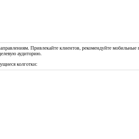
равлениям. Привлекайте клиентов, рекомендуйте мобильные при
целевую аудиторию.
вущиеся колготки: