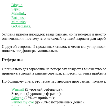
Blogun
;
Sape
;
Mainlink
;
Rotapost
;
Miralinks
;
GoGetLinks
.
Условия приема площадок везде разные, но пузомерки и некото
оптимизации, поэтому, это не самый лучший вариант для зараб
С другой стороны, 5 проданных ссылок в месяц могут приносит
попасть под фильтры минимальны.
Рефералы
Специально для заработка на рефералах создается множество бл
привлекать людей в разные сервисы, а потом получать прибыль 
По большому счету, это те же партнерские программы, только 
Wmmail
(5 уровней рефералов);
Seosprint (2 уровня рефералов);
Advego
(25% от прибыли);
Partner.mylove
(до 70% с потраченных денег);