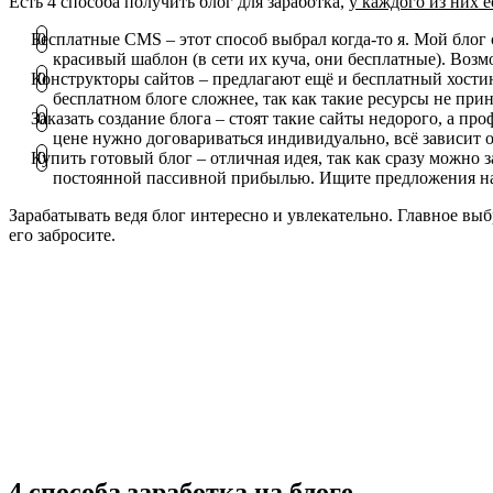
Есть 4 способа получить блог для заработка,
у каждого из них 
Бесплатные CMS – этот способ выбрал когда-то я. Мой блог 
красивый шаблон (в сети их куча, они бесплатные). Возмо
Конструкторы сайтов – предлагают ещё и бесплатный хостин
бесплатном блоге сложнее, так как такие ресурсы не п
Заказать создание блога – стоят такие сайты недорого, а 
цене нужно договариваться индивидуально, всё зависит 
Купить готовый блог – отличная идея, так как сразу можно 
постоянной пассивной прибылью. Ищите предложения н
Зарабатывать ведя блог интересно и увлекательно. Главное выбр
его забросите.
4 способа заработка на блоге