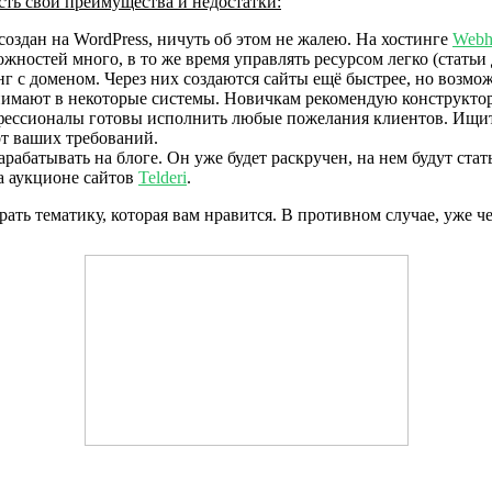
есть свои преимущества и недостатки:
создан на WordPress, ничуть об этом не жалею. На хостинге
Webh
жностей много, в то же время управлять ресурсом легко (статьи 
г с доменом. Через них создаются сайты ещё быстрее, но возмож
ринимают в некоторые системы. Новичкам рекомендую конструкто
профессионалы готовы исполнить любые пожелания клиентов. Ищи
от ваших требований.
зарабатывать на блоге. Он уже будет раскручен, на нем будут ст
а аукционе сайтов
Telderi
.
ать тематику, которая вам нравится. В противном случае, уже че