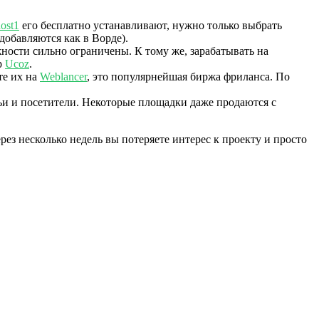
ost1
его бесплатно устанавливают, нужно только выбрать
добавляются как в Ворде).
ности сильно ограничены. К тому же, зарабатывать на
р
Ucoz
.
те их на
Weblancer
, это популярнейшая биржа фриланса. По
атьи и посетители. Некоторые площадки даже продаются с
рез несколько недель вы потеряете интерес к проекту и просто